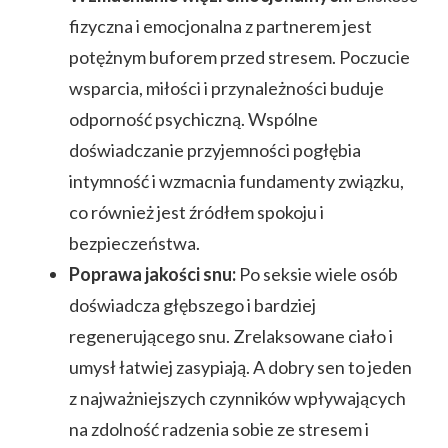
fizyczna i emocjonalna z partnerem jest
potężnym buforem przed stresem. Poczucie
wsparcia, miłości i przynależności buduje
odporność psychiczną. Wspólne
doświadczanie przyjemności pogłębia
intymność i wzmacnia fundamenty związku,
co również jest źródłem spokoju i
bezpieczeństwa.
Poprawa jakości snu:
Po seksie wiele osób
doświadcza głębszego i bardziej
regenerującego snu. Zrelaksowane ciało i
umysł łatwiej zasypiają. A dobry sen to jeden
z najważniejszych czynników wpływających
na zdolność radzenia sobie ze stresem i