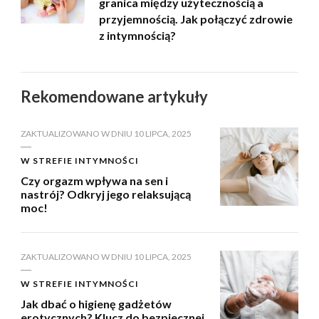
granica między użytecznością a
przyjemnością. Jak połączyć zdrowie
z intymnością?
Rekomendowane artykuły
ZAKTUALIZOWANO W DNIU
10 LIPCA, 2025
W STREFIE INTYMNOŚCI
Czy orgazm wpływa na sen i
nastrój? Odkryj jego relaksującą
moc!
ZAKTUALIZOWANO W DNIU
10 LIPCA, 2025
W STREFIE INTYMNOŚCI
Jak dbać o higienę gadżetów
erotycznych? Klucz do bezpiecznej