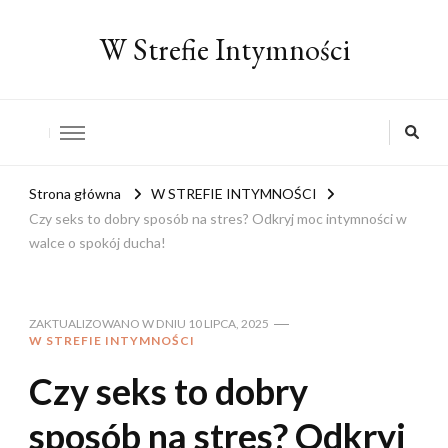
W Strefie Intymności
Strona główna
W STREFIE INTYMNOŚCI
Czy seks to dobry sposób na stres? Odkryj moc intymności w
walce o spokój ducha!
ZAKTUALIZOWANO W DNIU
10 LIPCA, 2025
W STREFIE INTYMNOŚCI
Czy seks to dobry
sposób na stres? Odkryj