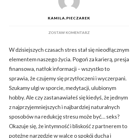
KAMILA.PIECZAREK
DO
ZOSTAW KOMENTARZ
CZY
SEKS
W dzisiejszych czasach stres stał się nieodłącznym
TO
elementem naszego życia. Pogoń za karierą, presja
DOBRY
SPOSÓB
finansowa, natłok informacji – wszystko to
NA
sprawia, że czujemy się przytłoczeni i wyczerpani.
STRES?
ODKRYJ
Szukamy ulgi w sporcie, medytacji, ulubionym
MOC
hobby. Ale czy zastanawiałeś się kiedyś, że jednym
INTYMNOŚCI
W
z najprzyjemniejszych i najbardziej naturalnych
WALCE
sposobów na redukcję stresu może być… seks?
O
SPOKÓJ
Okazuje się, że intymność i bliskość z partnerem to
DUCHA!
potężne narzędzie w walce o spokój ducha i