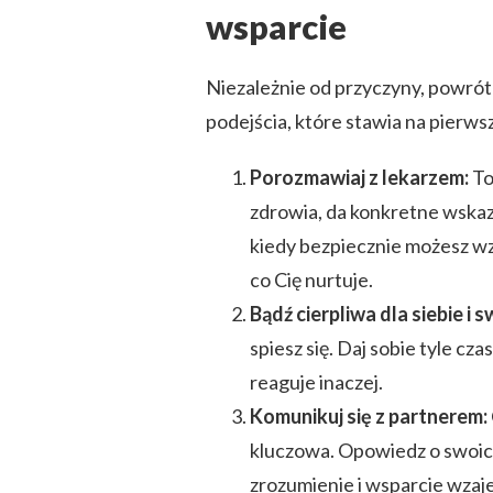
wsparcie
Niezależnie od przyczyny, powró
podejścia, które stawia na pierws
Porozmawiaj z lekarzem:
To
zdrowia, da konkretne wskaz
kiedy bezpiecznie możesz wz
co Cię nurtuje.
Bądź cierpliwa dla siebie i s
spiesz się. Daj sobie tyle czas
reaguje inaczej.
Komunikuj się z partnerem:
kluczowa. Opowiedz o swoic
zrozumienie i wsparcie wzaj