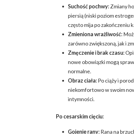
Suchość pochwy:
Zmiany hor
piersią (niski poziom estrog
często mija po zakończeniu 
Zmieniona wrażliwość:
Może
zarówno zwiększoną, jak i zm
Zmęczenie i brak czasu:
Opi
nowe obowiązki mogą sprawić,
normalne.
Obraz ciała:
Po ciąży i porod
niekomfortowo w swoim now
intymności.
Po cesarskim cięciu:
Gojenie rany:
Rana na brzuch