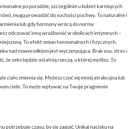
monalne po porodzie, szczególnie u kobiet karmiących
enów), mogą prowadzić do suchości pochwy. To naturalne i
karmienia lub gdy hormony wrócą do normy.
sz odczuwać inną wrażliwość w okolicach intymnych –
niejszoną. To efekt zmian hormonalnych i fizycznych.
eka nad noworodkiem jest wyczerpująca. Brak snu, stres i
 że seks będzie ostatnią rzeczą, o której myślisz. To
zie ciało zmienia się. Możesz czuć się mniej atrakcyjna lub
ym ciele. To może wpływać na Twoje pragnienie
u potrzebuje czasu, by się zagoić. Unikaj nacisku na