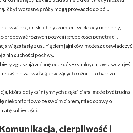
ą. Zbyt wczesne próby mogą prowadzić do bólu,
zuwać ból, ucisk lub dyskomfort w okolicy miednicy,
o próbować różnych pozycji i głębokości penetracji.
acja wiązała się z usunięciem jajników, możesz doświadczyć
j z nią suchości pochwy.
iety zgłaszają zmianę odczuć seksualnych, zwłaszcza jeśli
Inne zaś nie zauważają znaczących różnic. To bardzo
ja, która dotyka intymnych części ciała, może być trudna
się niekomfortowo ze swoim ciałem, mieć obawy o
utratę kobiecości.
Komunikacja, cierpliwość i