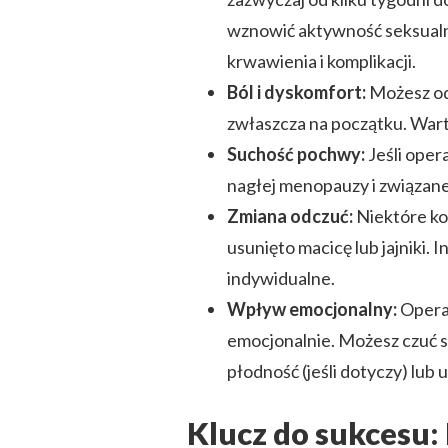
wznowić aktywność seksualn
krwawienia i komplikacji.
Ból i dyskomfort:
Możesz odc
zwłaszcza na początku. Wart
Suchość pochwy:
Jeśli oper
nagłej menopauzy i związane
Zmiana odczuć:
Niektóre kob
usunięto macicę lub jajniki. 
indywidualne.
Wpływ emocjonalny:
Operac
emocjonalnie. Możesz czuć 
płodność (jeśli dotyczy) lub 
Klucz do sukcesu: 