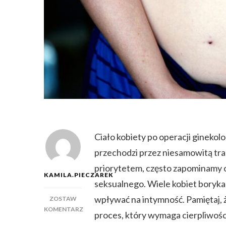
Ciało kobiety po operacji ginekol
przechodzi przez niesamowitą tra
priorytetem, często zapominamy o
KAMILA.PIECZAREK
seksualnego. Wiele kobiet boryka 
wpływać na intymność. Pamiętaj, 
ZOSTAW
KOMENTARZ
proces, który wymaga cierpliwości
DO