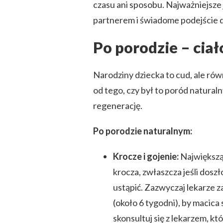
czasu ani sposobu. Najważniejsze 
SEKSUALNOŚĆ
PO
partnerem i świadome podejście 
OPERACJI
LUB
Po porodzie – ciał
PORODZIE
–
JAK
Narodziny dziecka to cud, ale rów
WRÓCIĆ
DO
od tego, czy był to poród naturaln
SIEBIE?
regenerację.
DELIKATNIE,
ŚWIADOMIE,
Z
Po porodzie naturalnym:
PRZYJEMNOŚCIĄ!
Krocze i gojenie:
Największą 
krocza, zwłaszcza jeśli doszł
ustąpić. Zazwyczaj lekarze 
(około 6 tygodni), by macica
skonsultuj się z lekarzem, k