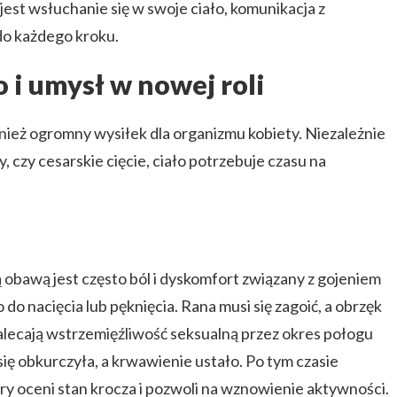
jest wsłuchanie się w swoje ciało, komunikacja z
do każdego kroku.
o i umysł w nowej roli
nież ogromny wysiłek dla organizmu kobiety. Niezależnie
y, czy cesarskie cięcie, ciało potrzebuje czasu na
obawą jest często ból i dyskomfort związany z gojeniem
o do nacięcia lub pęknięcia. Rana musi się zagoić, a obrzęk
zalecają wstrzemięźliwość seksualną przez okres połogu
 się obkurczyła, a krwawienie ustało. Po tym czasie
tóry oceni stan krocza i pozwoli na wznowienie aktywności.