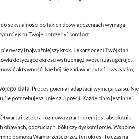
t do seksualności po takich doświadczeniach wymaga
zym miejscu Twoje potrzeby i komfort.
 pierwszy i najważniejszy krok. Lekarz oceni Twój stan
ówki dotyczące okresu wstrzemięźliwości i zasugeruje,
nowić aktywność. Nie bój się zadawać pytań o wszystko,
wojego ciała:
Proces gojenia i adaptacji wymaga czasu. Nie
u, ile potrzebujesz, i nie czuj presji. Każde ciało jest inne i
Otwarta i szczera rozmowa z partnerem jest absolutnie
h obawach, odczuciach, bólu czy dyskomforcie. Wspólne
emne pomogą Wam przejść przez ten okres. To czas na