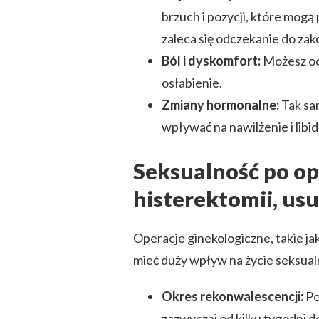
brzuch i pozycji, które mog
zaleca się odczekanie do zak
Ból i dyskomfort:
Możesz odc
osłabienie.
Zmiany hormonalne:
Tak sa
wpływać na nawilżenie i libid
Seksualność po ope
histerektomii, usu
Operacje ginekologiczne, takie jak
mieć duży wpływ na życie seksualn
Okres rekonwalescencji:
Po
zazwyczaj od kilku tygodni do