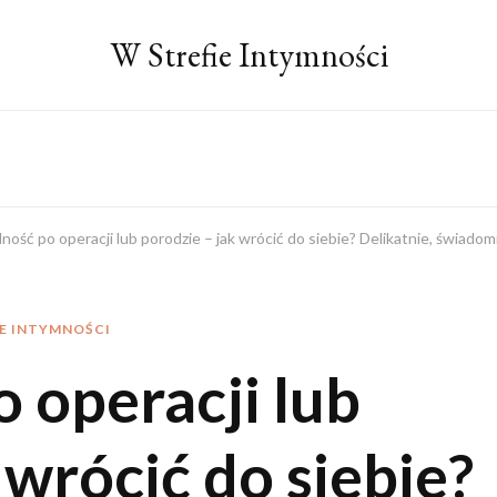
W Strefie Intymności
ność po operacji lub porodzie – jak wrócić do siebie? Delikatnie, świadom
IE INTYMNOŚCI
 operacji lub
 wrócić do siebie?