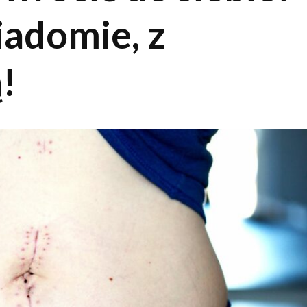
iadomie, z
!