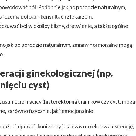
ą powodować ból. Podobnie jak po porodzie naturalnym,
ończenia połogu i konsultacji z lekarzem.
zuwać ból w okolicy blizny, drętwienie, a także ogólne
mo jak po porodzie naturalnym, zmiany hormonalne mogą
o.
racji ginekologicznej (np.
nięciu cyst)
 usunięcie macicy (histerektomia), jajników czy cyst, mogą
e, zarówno fizycznie, jak i emocjonalnie.
 każdej operacji konieczny jest czas na rekonwalescencję,
 kilku miesięcy. Lekarz dokładnie określi, kiedy możesz